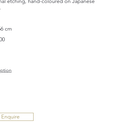
nal etching, hand-coloured on Japanese
r
56 cm
00
iption
Enquire