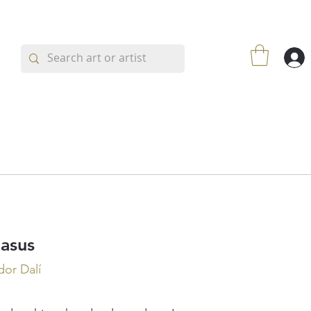
asus
dor Dalí