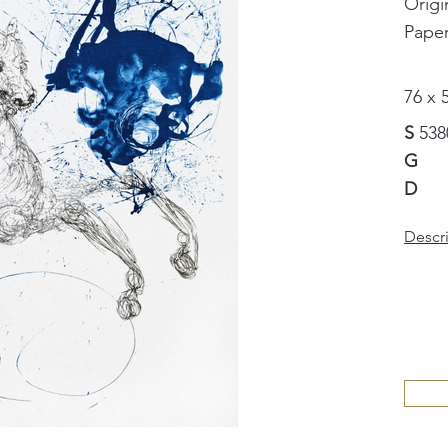
Origi
Pape
76 x 
S
538
G
D
Descr