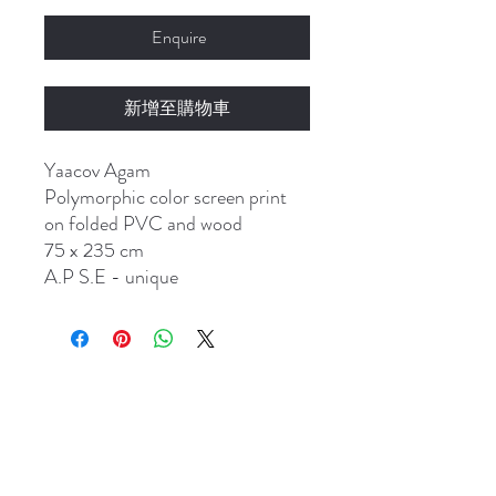
格
Enquire
新增至購物車
Yaacov Agam
Polymorphic color screen print
on folded PVC and wood
75 x 235 cm
A.P S.E - unique